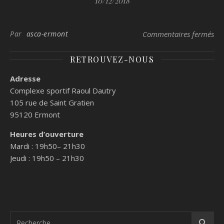
10/12/2018
su
Par
asca-ermont
Commentaires fermés
RETROUVEZ-NOUS
Adresse
Complexe sportif Raoul Dautry
105 rue de Saint Gratien
95120
Ermont
Heures d’ouverture
Mardi : 19h50– 21h30
Jeudi : 19h50 – 21h30