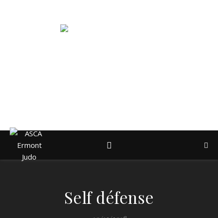
ASCA Ermont Judo : Club de Judo, Ju-Jitsu, Taiso et Self-Defense
Self défense