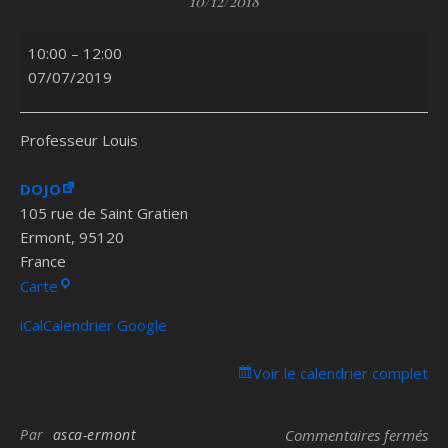
10/12/2018
Self défense
10:00
–
12:00
07/07/2019
Professeur Louis
DOJO
105 rue de Saint Gratien
Ermont
,
95120
France
DOJO
Carte
iCal
Calendrier Google
Voir le calendrier complet
sur
Par
asca-ermont
Commentaires fermés